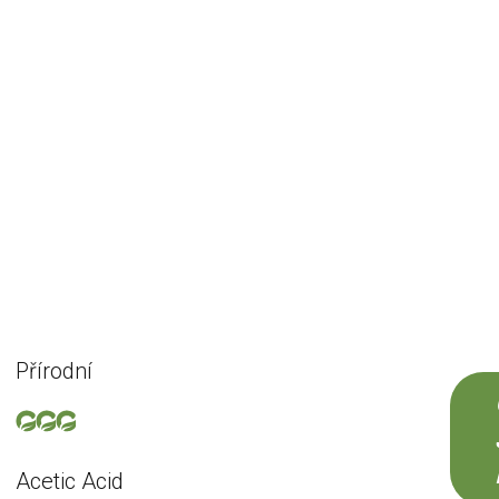
Přírodní
Acetic Acid