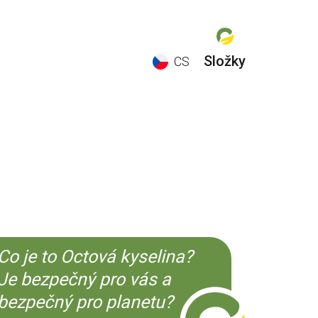
Složky
CS
EN
ES
CS
KO
Co je to Octová kyselina?
Je bezpečný pro vás a
bezpečný pro planetu?