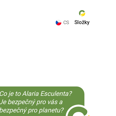
Složky
CS
EN
ES
CS
KO
Co je to Alaria Esculenta?
Je bezpečný pro vás a
bezpečný pro planetu?