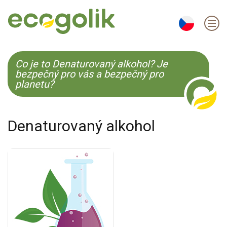
EN
ES
CS
KO
Co je to Denaturovaný alkohol? Je
bezpečný pro vás a bezpečný pro
planetu?
Denaturovaný alkohol