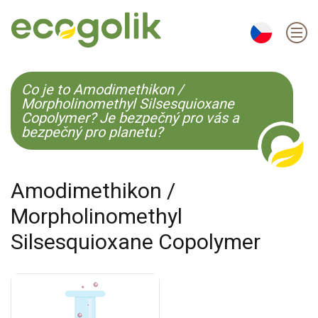
EN
ES
CS
KO
Co je to Amodimethikon /
Morpholinomethyl Silsesquioxane
Copolymer? Je bezpečný pro vás a
bezpečný pro planetu?
Amodimethikon /
Morpholinomethyl
Silsesquioxane Copolymer