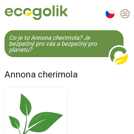
EN
ES
CS
KO
Co je to Annona cherimola? Je
bezpečný pro vás a bezpečný pro
planetu?
Annona cherimola