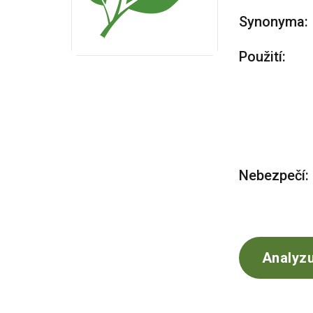
Synonyma:
Použití:
Nebezpečí:
Analyzu