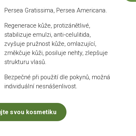
Persea Gratissima, Persea Americana.
Regenerace kůže, protizánětlivé,
stabilizuje emulzi, anti-celulitida,
zvyšuje pružnost kůže, omlazující,
změkčuje kůži, posiluje nehty, zlepšuje
strukturu vlasů.
Bezpečné při použití dle pokynů, možná
individuální nesnášenlivost.
jte svou kosmetiku