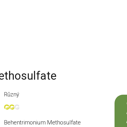
thosulfate
Různý
Behentrimonium Methosulfate