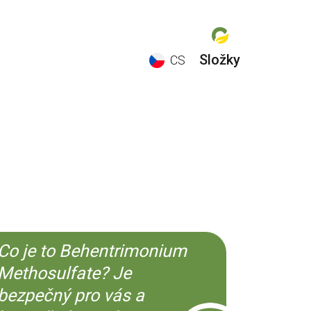
Složky
CS
EN
ES
CS
KO
Co je to Behentrimonium
Methosulfate? Je
bezpečný pro vás a