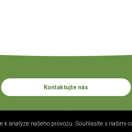
Kontaktujte nás
ecogolik.com
 k analýze našeho provozu. Souhlasíte s našimi c