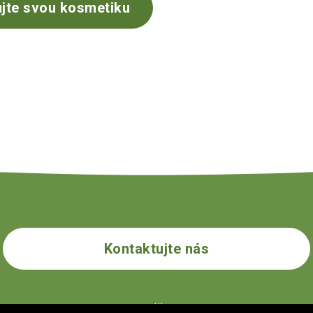
jte svou kosmetiku
Kontaktujte nás
ecogolik.com