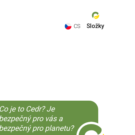
Složky
CS
EN
ES
CS
KO
Co je to Cedr? Je
bezpečný pro vás a
bezpečný pro planetu?