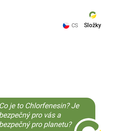
Složky
CS
EN
ES
CS
KO
Co je to Chlorfenesin? Je
bezpečný pro vás a
bezpečný pro planetu?