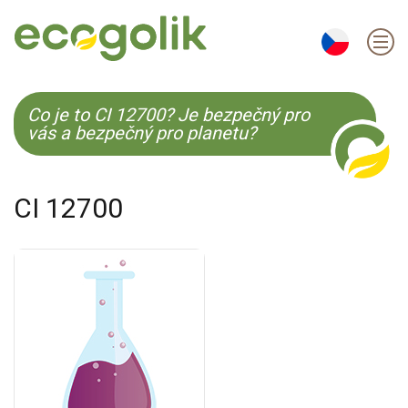
EN
ES
CS
KO
Co je to CI 12700? Je bezpečný pro
vás a bezpečný pro planetu?
CI 12700