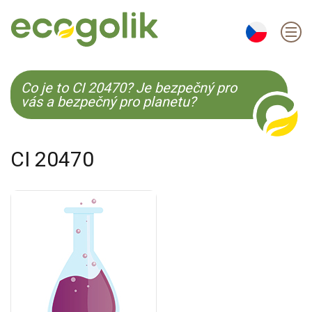
EN
ES
CS
KO
Co je to CI 20470? Je bezpečný pro
vás a bezpečný pro planetu?
CI 20470