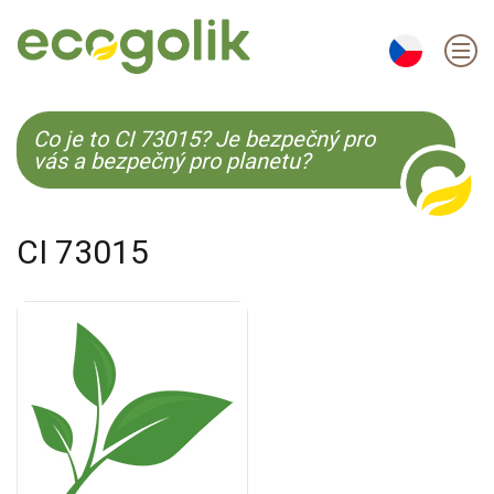
EN
ES
CS
KO
Co je to CI 73015? Je bezpečný pro
vás a bezpečný pro planetu?
CI 73015