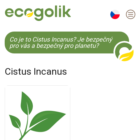
EN
ES
CS
KO
Co je to Cistus Incanus? Je bezpečný
pro vás a bezpečný pro planetu?
Cistus Incanus