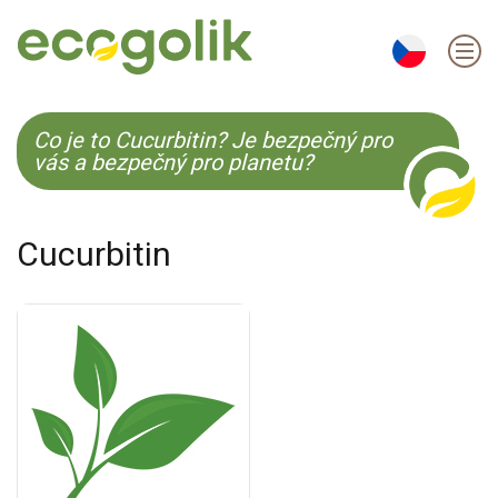
EN
ES
CS
KO
Co je to Cucurbitin? Je bezpečný pro
vás a bezpečný pro planetu?
Cucurbitin