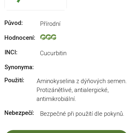
Původ:
Přírodní
Hodnocení:
INCI:
Cucurbitin
Synonyma:
Použití:
Aminokyselina z dýňových semen.
Protizánětlivé, antialergické,
antimikrobiální.
Nebezpečí:
Bezpečné při použití dle pokynů.