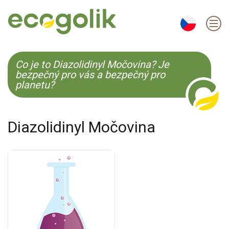
EN
ES
CS
KO
Co je to Diazolidinyl Močovina? Je
bezpečný pro vás a bezpečný pro
planetu?
Diazolidinyl Močovina