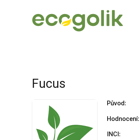
Fucus
Původ:
Hodnocení:
INCI: