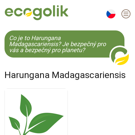
EN
ES
CS
KO
Co je to Harungana
Madagascariensis? Je bezpečný pro
vás a bezpečný pro planetu?
Harungana Madagascariensis