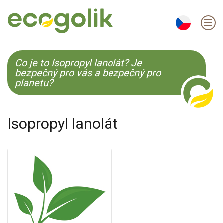
EN
ES
CS
KO
Co je to Isopropyl lanolát? Je
bezpečný pro vás a bezpečný pro
planetu?
Isopropyl lanolát