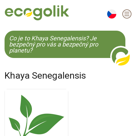
EN
ES
CS
KO
Co je to Khaya Senegalensis? Je
bezpečný pro vás a bezpečný pro
planetu?
Khaya Senegalensis