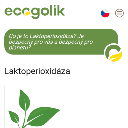
EN
ES
CS
KO
Co je to Laktoperioxidáza? Je
bezpečný pro vás a bezpečný pro
planetu?
Laktoperioxidáza