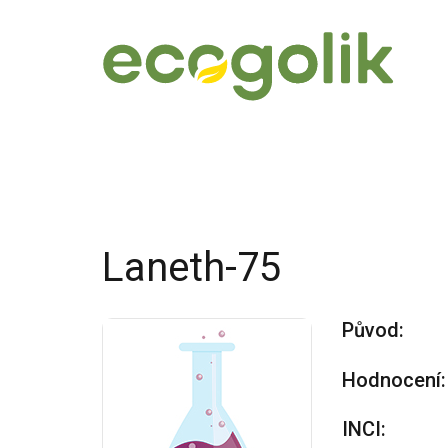
Laneth-75
Původ:
Hodnocení:
INCI: