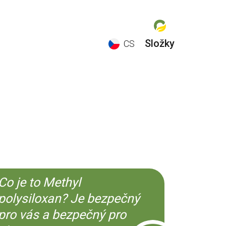
Složky
CS
EN
ES
CS
KO
Co je to Methyl
polysiloxan? Je bezpečný
pro vás a bezpečný pro