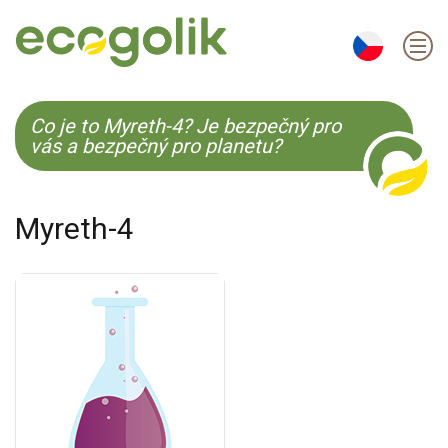
EN
ES
CS
KO
Co je to Myreth-4? Je bezpečný pro
vás a bezpečný pro planetu?
Myreth-4