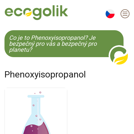
EN
ES
CS
KO
Co je to Phenoxyisopropanol? Je
bezpečný pro vás a bezpečný pro
planetu?
Phenoxyisopropanol