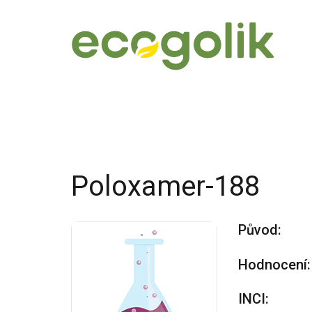
Poloxamer-188
Původ:
Hodnocení:
INCI: