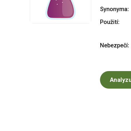
Synonyma:
Použití:
Nebezpečí:
Analyzu