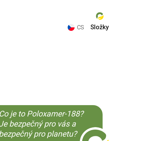
Složky
CS
EN
ES
CS
KO
Co je to Poloxamer-188?
Je bezpečný pro vás a
bezpečný pro planetu?