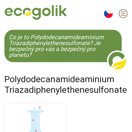
EN
ES
CS
KO
Co je to Polydodecanamideaminium
Triazadiphenylethenesulfonate? Je
bezpečný pro vás a bezpečný pro
planetu?
Polydodecanamideaminium
Triazadiphenylethenesulfonate