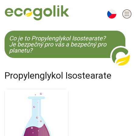
EN
ES
CS
KO
Co je to Propylenglykol Isostearate?
Je bezpečný pro vás a bezpečný pro
planetu?
Propylenglykol Isostearate