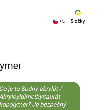
Složky
CS
EN
ES
CS
KO
lymer
Co je to Sodný akrylát /
Akryloyldimethyltaurát
kopolymer? Je bezpečný