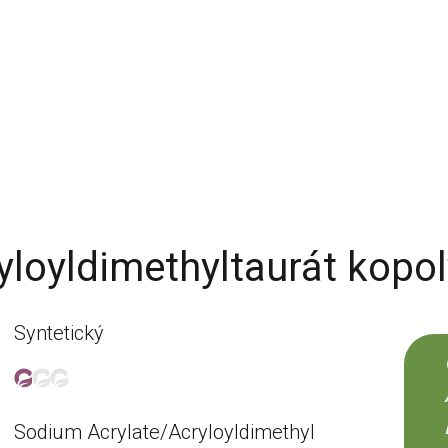
ryloyldimethyltaurát kopo
Syntetický
Sodium Acrylate/Acryloyldimethyl