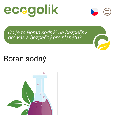
EN
ES
CS
KO
Co je to Boran sodný? Je bezpečný
pro vás a bezpečný pro planetu?
Boran sodný