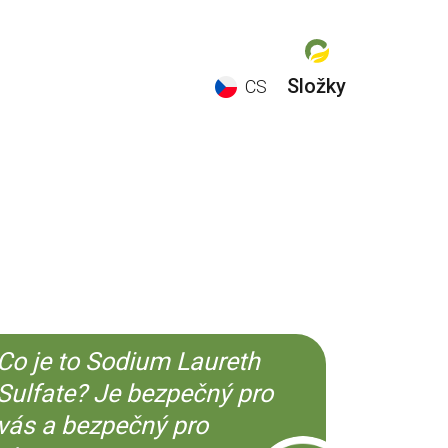
Složky
CS
EN
ES
CS
KO
Co je to Sodium Laureth
Sulfate? Je bezpečný pro
vás a bezpečný pro