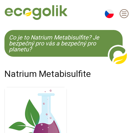
EN
ES
CS
KO
Co je to Natrium Metabisulfite? Je
bezpečný pro vás a bezpečný pro
planetu?
Natrium Metabisulfite