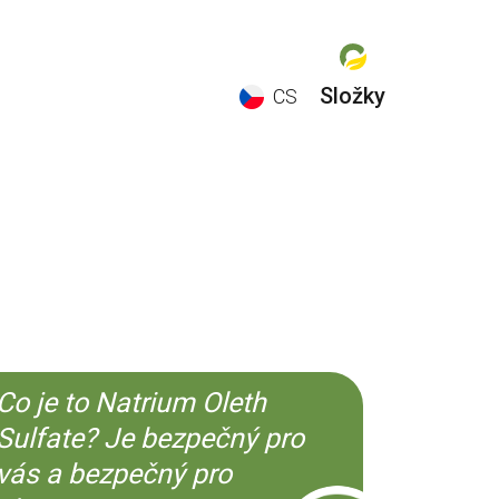
Složky
CS
EN
ES
CS
KO
Co je to Natrium Oleth
Sulfate? Je bezpečný pro
vás a bezpečný pro