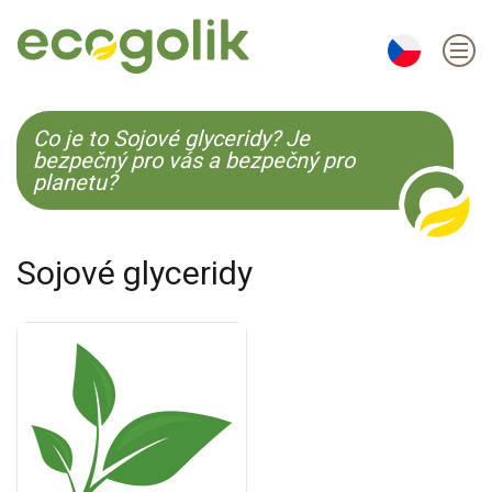
EN
ES
CS
KO
Co je to Sojové glyceridy? Je
bezpečný pro vás a bezpečný pro
planetu?
Sojové glyceridy