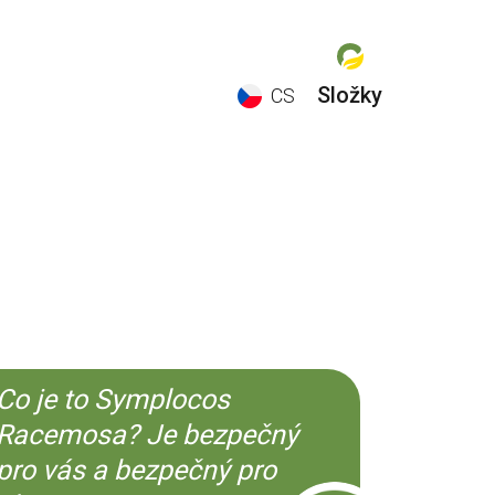
Složky
CS
EN
ES
CS
KO
Co je to Symplocos
Racemosa? Je bezpečný
pro vás a bezpečný pro