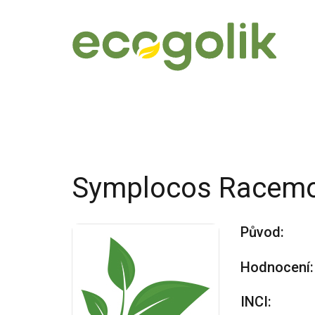
Symplocos Racem
Původ:
Hodnocení:
INCI: