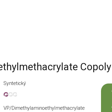
thylmethacrylate Copol
Syntetický
VP/Dimethylaminoethylmethacrylate