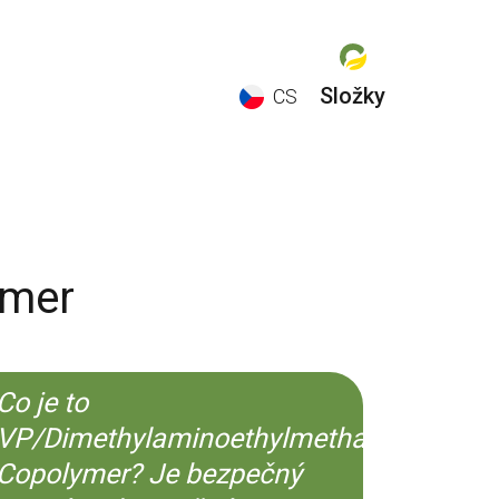
Složky
CS
EN
ES
CS
KO
ymer
Co je to
VP/Dimethylaminoethylmethacrylate
Copolymer? Je bezpečný