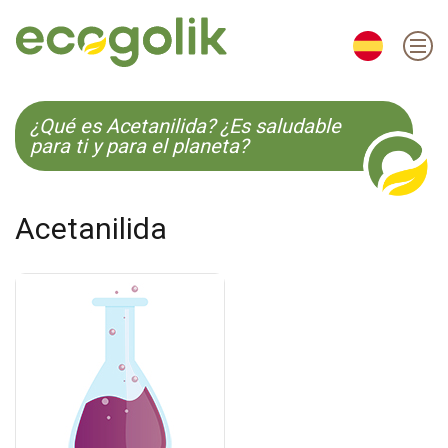
EN
ES
CS
KO
¿Qué es Acetanilida? ¿Es saludable
para ti y para el planeta?
Acetanilida