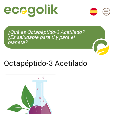
EN
ES
CS
KO
¿Qué es Octapéptido-3 Acetilado?
¿Es saludable para ti y para el
planeta?
Octapéptido-3 Acetilado