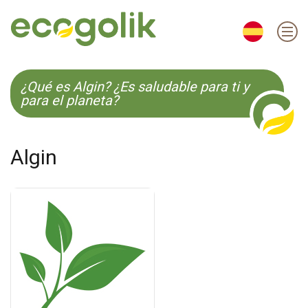
EN
ES
CS
KO
¿Qué es Algin? ¿Es saludable para ti y
para el planeta?
Algin