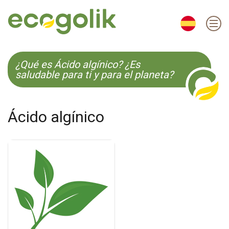
EN
ES
CS
KO
¿Qué es Ácido algínico? ¿Es
saludable para ti y para el planeta?
Ácido algínico