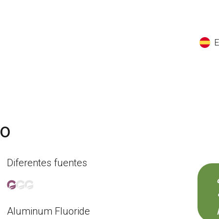
EN
ES
CS
K
io
Diferentes fuentes
Aluminum Fluoride