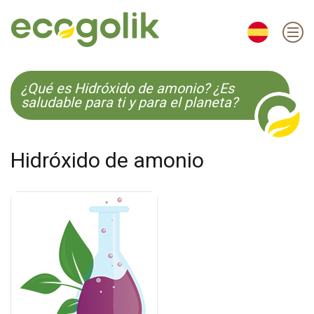
EN
ES
CS
KO
¿Qué es Hidróxido de amonio? ¿Es
saludable para ti y para el planeta?
Hidróxido de amonio