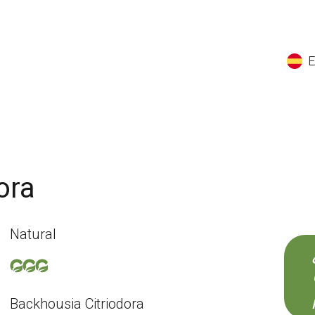
EN
ES
CS
K
ora
Natural
Backhousia Citriodora