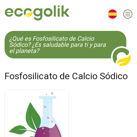
EN
ES
CS
KO
¿Qué es Fosfosilicato de Calcio
Sódico? ¿Es saludable para ti y para
el planeta?
Fosfosilicato de Calcio Sódico