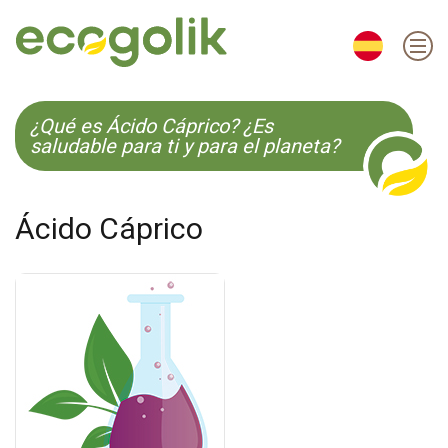
EN
ES
CS
KO
¿Qué es Ácido Cáprico? ¿Es
saludable para ti y para el planeta?
Ácido Cáprico