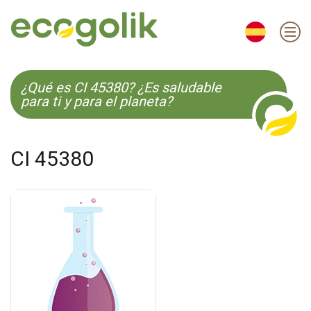
EN
ES
CS
KO
¿Qué es CI 45380? ¿Es saludable
para ti y para el planeta?
CI 45380