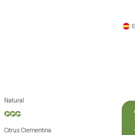
EN
ES
CS
K
Natural
Citrus Clementina