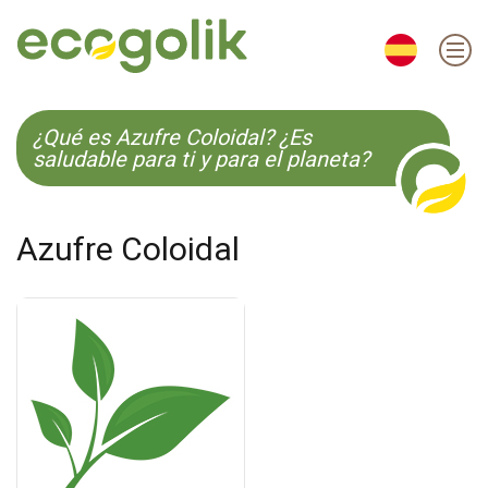
EN
ES
CS
KO
¿Qué es Azufre Coloidal? ¿Es
saludable para ti y para el planeta?
Azufre Coloidal