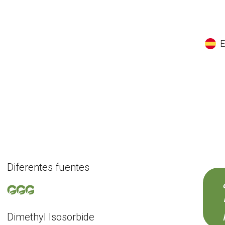
EN
ES
CS
K
Diferentes fuentes
Dimethyl Isosorbide