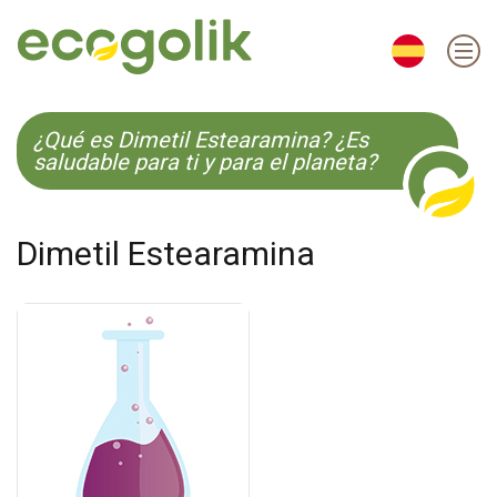
EN
ES
CS
KO
¿Qué es Dimetil Estearamina? ¿Es
saludable para ti y para el planeta?
Dimetil Estearamina