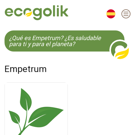
EN
ES
CS
KO
¿Qué es Empetrum? ¿Es saludable
para ti y para el planeta?
Empetrum